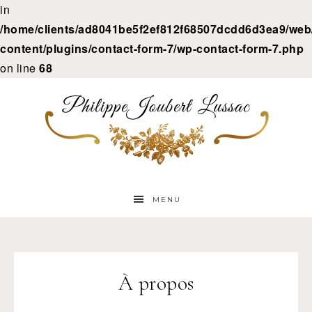
in
/home/clients/ad8041be5f2ef812f68507dcdd6d3ea9/web/
content/plugins/contact-form-7/wp-contact-form-7.php
on line
68
MENU
À propos