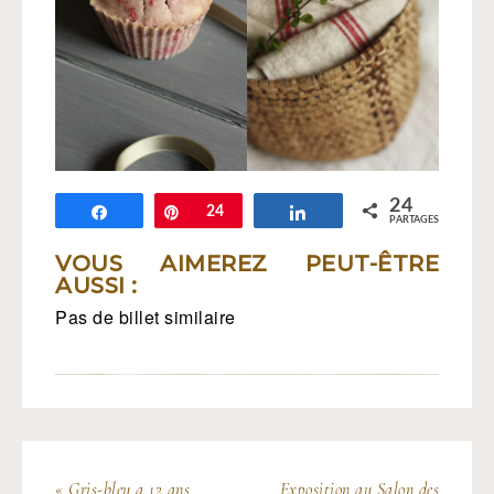
24
Partagez
Épingle
24
Partagez
PARTAGES
VOUS AIMEREZ PEUT-ÊTRE
AUSSI :
Pas de billet similaire
« Gris-bleu a 12 ans
Exposition au Salon des