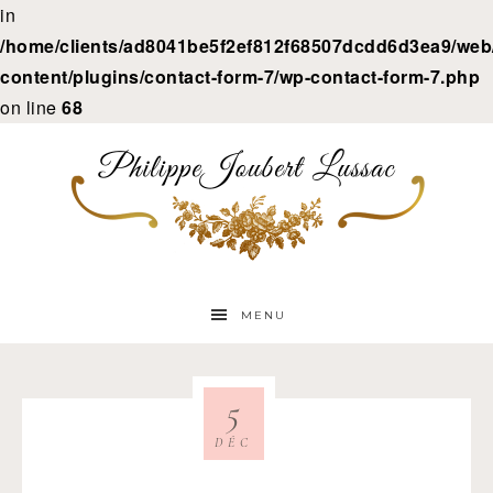
in
/home/clients/ad8041be5f2ef812f68507dcdd6d3ea9/web/
content/plugins/contact-form-7/wp-contact-form-7.php
on line
68
MENU
5
DÉC