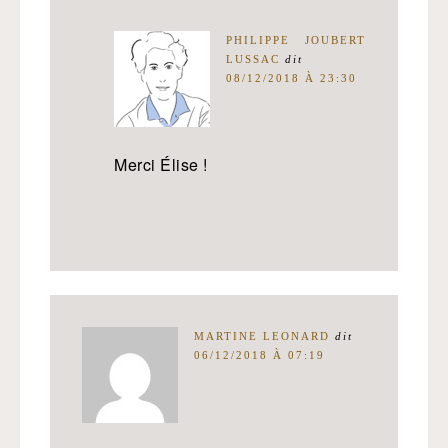
PHILIPPE JOUBERT
LUSSAC
dit
08/12/2018 À 23:30
Merci Élise !
MARTINE LEONARD
dit
06/12/2018 À 07:19