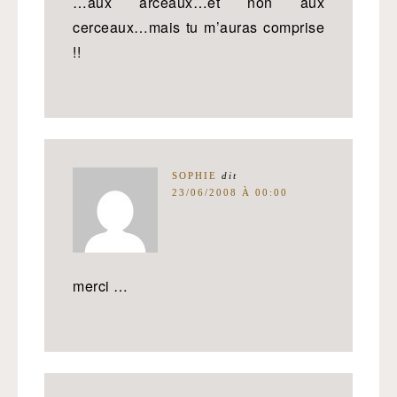
…aux arceaux…et non aux
cerceaux…mais tu m’auras comprise
!!
SOPHIE
dit
23/06/2008 À 00:00
merci …