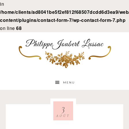
in
/home/clients/ad8041be5f2ef812f68507dcdd6d3ea9/web/
content/plugins/contact-form-7/wp-contact-form-7.php
on line
68
MENU
3
AOÛT