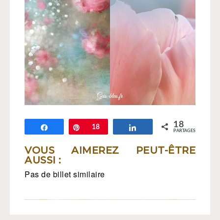
18
Partagez
Épingle
18
Partagez
PARTAGES
VOUS AIMEREZ PEUT-ÊTRE
AUSSI :
Pas de billet similaire