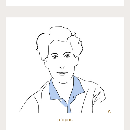
À
propos