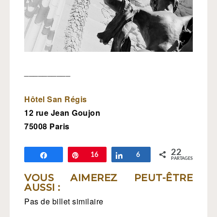
__________
Hôtel San Régis
12 rue Jean Goujon
75008 Paris
22
Partagez
Épingle
16
Partagez
6
PARTAGES
VOUS AIMEREZ PEUT-ÊTRE
AUSSI :
Pas de billet similaire