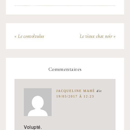
« Le convolvulus
Le vieux chat noir »
Commentaires
JACQUELINE MAHÉ
dit
19/05/2017 À 12:23
Volupté.