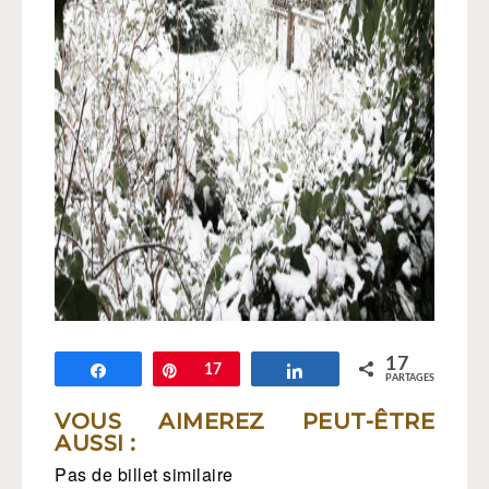
17
Partagez
Épingle
17
Partagez
PARTAGES
VOUS AIMEREZ PEUT-ÊTRE
AUSSI :
Pas de billet similaire