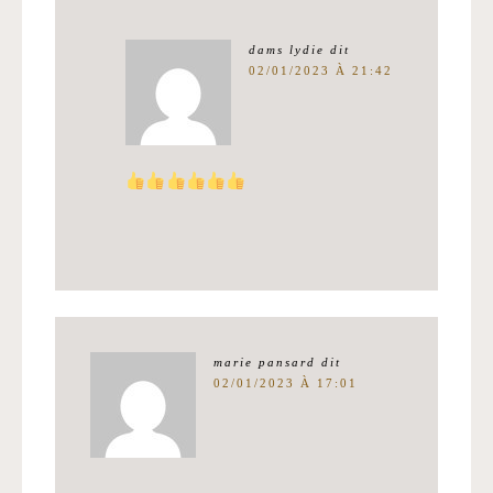
dams lydie
dit
02/01/2023 À 21:42
marie pansard
dit
02/01/2023 À 17:01