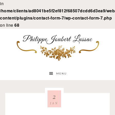
in
/home/clients/ad8041be5f2ef812f68507dcdd6d3ea9/web/
content/plugins/contact-form-7/wp-contact-form-7.php
on line
68
MENU
2
JAN