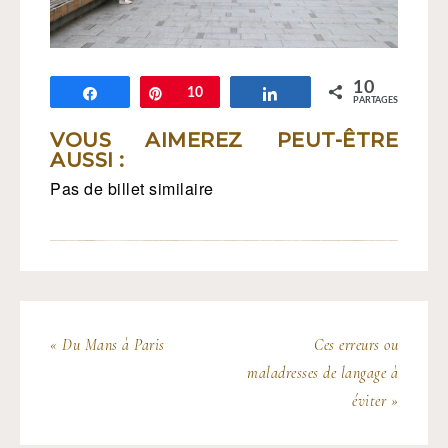
10
Partagez
Épingle
10
Partagez
PARTAGES
VOUS AIMEREZ PEUT-ÊTRE
AUSSI :
Pas de billet similaire
« Du Mans à Paris
Ces erreurs ou
maladresses de langage à
éviter »