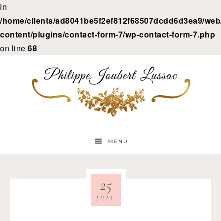
in
/home/clients/ad8041be5f2ef812f68507dcdd6d3ea9/web/
content/plugins/contact-form-7/wp-contact-form-7.php
on line
68
MENU
25
JUIL