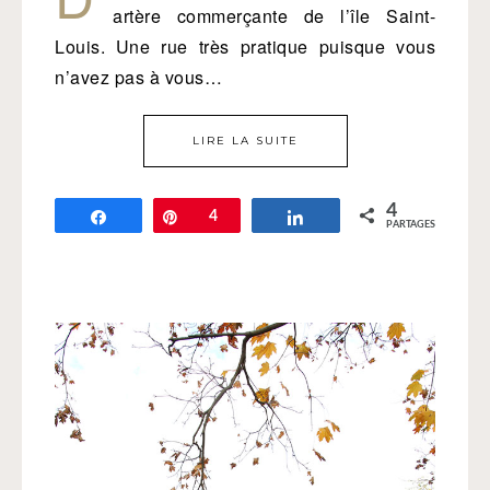
artère commerçante de l’île Saint-
Louis. Une rue très pratique puisque vous
n’avez pas à vous…
LIRE LA SUITE
4
Partagez
Épingle
4
Partagez
PARTAGES