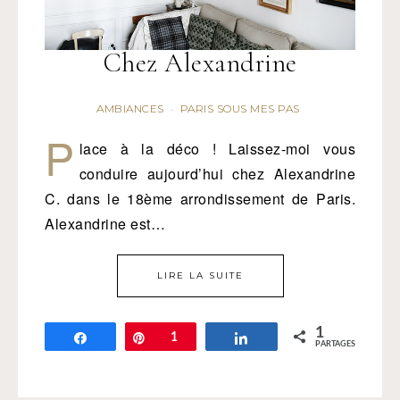
Chez Alexandrine
AMBIANCES
PARIS SOUS MES PAS
·
P
lace à la déco ! Laissez-moi vous
conduire aujourd’hui chez Alexandrine
C. dans le 18ème arrondissement de Paris.
Alexandrine est…
LIRE LA SUITE
1
Partagez
Épingle
1
Partagez
PARTAGES