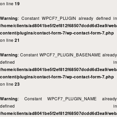
on line
19
Warning
: Constant WPCF7_PLUGIN already defined in
/home/clients/ad8041be5f2ef812f68507dcdd6d3ea9/web/
content/plugins/contact-form-7/wp-contact-form-7.php
on line
21
Warning
: Constant WPCF7_PLUGIN_BASENAME already
defined in
/home/clients/ad8041be5f2ef812f68507dcdd6d3ea9/web/
content/plugins/contact-form-7/wp-contact-form-7.php
on line
23
Warning
: Constant WPCF7_PLUGIN_NAME already
defined in
/home/clients/ad8041be5f2ef812f68507dcdd6d3ea9/web/