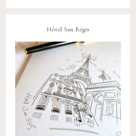
Hôtel San Régis