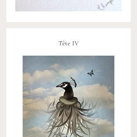
Tête IV