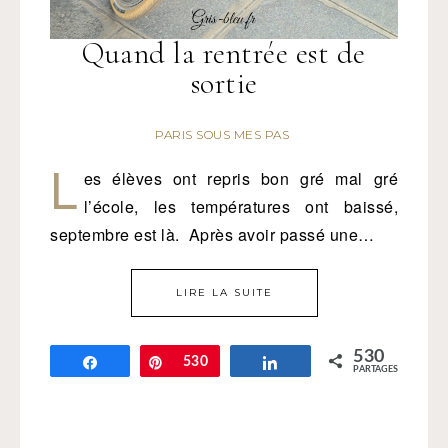
Quand la rentrée est de
sortie
PARIS SOUS MES PAS
L
es élèves ont repris bon gré mal gré
l’école, les températures ont baissé,
septembre est là. Après avoir passé une…
LIRE LA SUITE
530
Partagez
Épingle
530
Partagez
PARTAGES