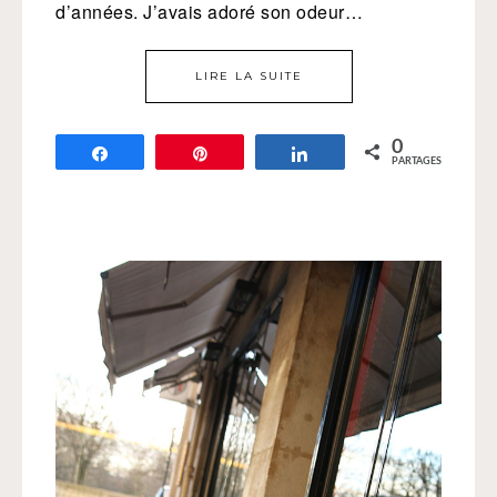
d’années. J’avais adoré son odeur…
LIRE LA SUITE
0
Partagez
Épingle
Partagez
PARTAGES