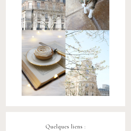
Quelques liens :