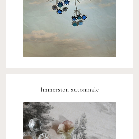
Immersion automnale