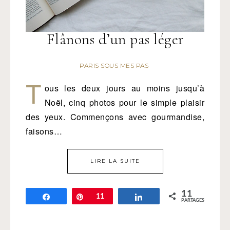
Flânons d’un pas léger
PARIS SOUS MES PAS
T
ous les deux jours au moins jusqu’à
Noël, cinq photos pour le simple plaisir
des yeux. Commençons avec gourmandise,
faisons…
LIRE LA SUITE
11
Partagez
Épingle
11
Partagez
PARTAGES