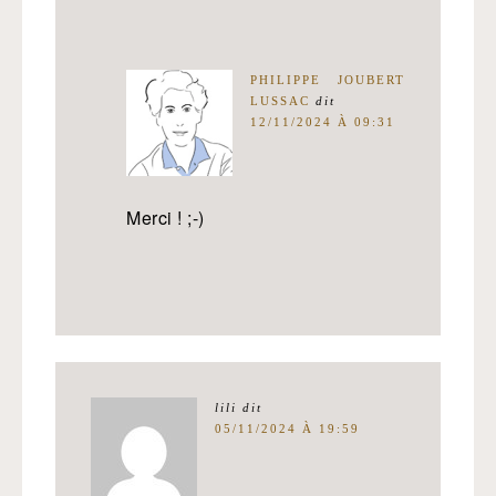
PHILIPPE JOUBERT
LUSSAC
dit
12/11/2024 À 09:31
Merci ! ;-)
lili
dit
05/11/2024 À 19:59