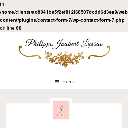
in
/home/clients/ad8041be5f2ef812f68507dcdd6d3ea9/web/
content/plugins/contact-form-7/wp-contact-form-7.php
on line
68
MENU
5
NOV