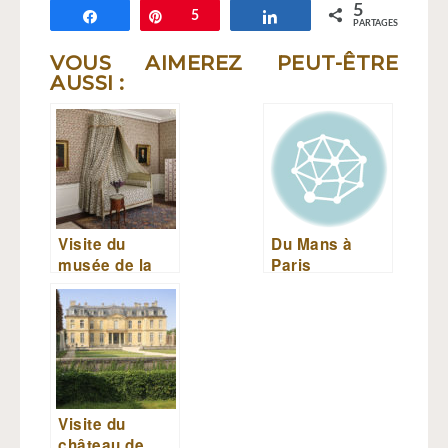
5
Partagez
Épingle
5
Partagez
PARTAGES
VOUS AIMEREZ PEUT-ÊTRE
AUSSI :
Visite du
Du Mans à
musée de la
Paris
Toile de Jouy
Visite du
château de